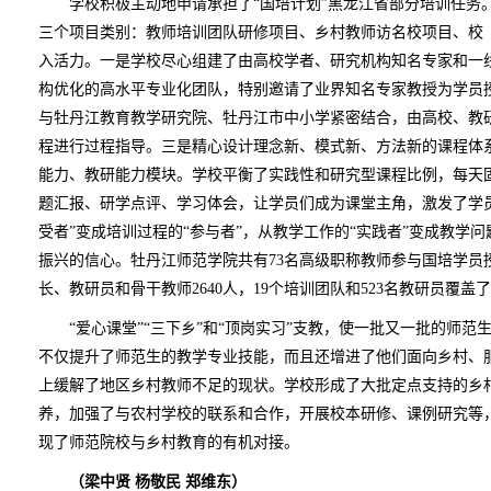
学校积极主动地申请承担了“国培计划”黑龙江省部分培训任务。
三个项目类别：教师培训团队研修项目、乡村教师访名校项目、校
入活力。一是学校尽心组建了由高校学者、研究机构知名专家和一
构优化的高水平专业化团队，特别邀请了业界知名专家教授为学员
与牡丹江教育教学研究院、牡丹江市中小学紧密结合，由高校、教研
程进行过程指导。三是精心设计理念新、模式新、方法新的课程体
能力、教研能力模块。学校平衡了实践性和研究型课程比例，每天
题汇报、研学点评、学习体会，让学员们成为课堂主角，激发了学
受者”变成培训过程的“参与者”，从教学工作的“实践者”变成教学问
振兴的信心。牡丹江师范学院共有73名高级职称教师参与国培学员
长、教研员和骨干教师2640人，19个培训团队和523名教研员覆盖
“爱心课堂”“三下乡”和“顶岗实习”支教，使一批又一批的师范生
不仅提升了师范生的教学专业技能，而且还增进了他们面向乡村、
上缓解了地区乡村教师不足的现状。学校形成了大批定点支持的乡
养，加强了与农村学校的联系和合作，开展校本研修、课例研究等
现了师范院校与乡村教育的有机对接。
（梁中贤 杨敬民 郑维东）