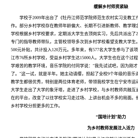
缓解乡村师资紧缺
学校于2009年出台了《牡丹江师范学院师范生农村实习支教工
作。部分乡村学校存在教师年龄偏大、长期不引进新教师、教学理
学校根据乡村学校要求，定期派大学生去顶岗实习，先后共派出了2
专门的指导教师带队，主管校领导多次到乡村学校看望支教大学生
500元补贴，共计投入120万元。多年来，有577名大学生参与了
江市76所乡村学校，受益乡村学生达15000人。大学生也在这个
学艰苦的教学环境，音乐学院的付同学说：“我先试试吧，因为刚
了。”这一试，就是半年。她主动请缨，担起了全校9个年级的音乐
教学生都很优秀，特别是两位体育老师，带领我校学生在宁安市运
大学生走出了大学的象牙塔，走进了乡村学校，与乡村教师共融互
在的平台，改变了以往学校实习走过场、上讲台机会不多的局面。
乡村学校分担更多的工作。
“国培计划”助力
为乡村教师发展注入活力