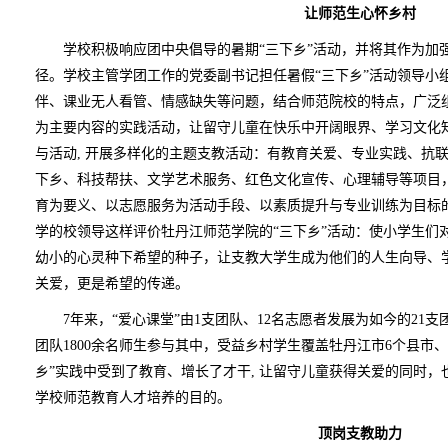
让师范生心怀乡村
学校积极响应团中央倡导的暑期“三下乡”活动，并将其作为加
径。学校主管学团工作的党委副书记担任暑假“三下乡”活动领导小
伴、课业无人看管、情感缺失等问题，结合师范院校的特点，广泛
为主要内容的实践活动，让留守儿童在快乐中开阔眼界、学习文化知
与活动, 开展多样化的主题支教活动：有教育关爱、专业实践、抗
下乡、科技帮扶、文学艺术服务、红色文化宣传、心理辅导等项目
育为要义、以志愿服务为活动手段、以素质提升与专业训练为目标
学的校领导这样评价牡丹江师范学院的“三下乡”活动：使小学生们
幼小的心灵种下希望的种子，让支教大学生成为他们的人生向导、
关爱，更是希望的传递。
7年来，“爱心课堂”由1支团队、12名志愿者发展为如今的21支团
团队1800余名师生参与其中，受益乡村学生覆盖牡丹江市6个县市、2
乡”实践中受到了教育、增长了才干, 让留守儿童获得关爱的同时
学校师范教育人才培养的目的。
顶岗支教助力